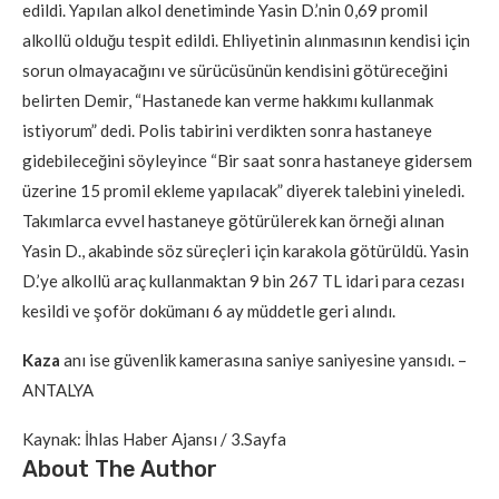
edildi. Yapılan alkol denetiminde Yasin D.’nin 0,69 promil
alkollü olduğu tespit edildi. Ehliyetinin alınmasının kendisi için
sorun olmayacağını ve sürücüsünün kendisini götüreceğini
belirten Demir, “Hastanede kan verme hakkımı kullanmak
istiyorum” dedi. Polis tabirini verdikten sonra hastaneye
gidebileceğini söyleyince “Bir saat sonra hastaneye gidersem
üzerine 15 promil ekleme yapılacak” diyerek talebini yineledi.
Takımlarca evvel hastaneye götürülerek kan örneği alınan
Yasin D., akabinde söz süreçleri için karakola götürüldü. Yasin
D.’ye alkollü araç kullanmaktan 9 bin 267 TL idari para cezası
kesildi ve şoför dokümanı 6 ay müddetle geri alındı.
Kaza
anı ise güvenlik kamerasına saniye saniyesine yansıdı. –
ANTALYA
Kaynak: İhlas Haber Ajansı / 3.Sayfa
About The Author