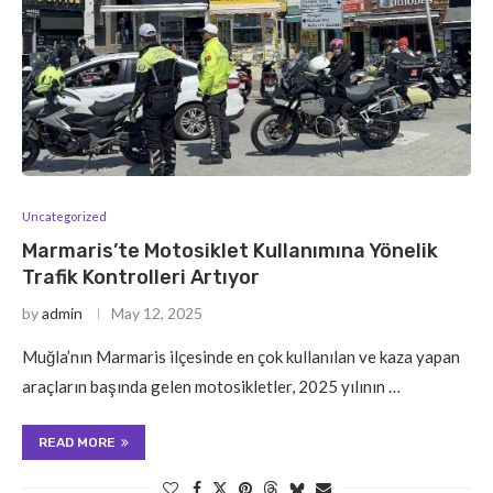
Uncategorized
Marmaris’te Motosiklet Kullanımına Yönelik
Trafik Kontrolleri Artıyor
by
admin
May 12, 2025
Muğla’nın Marmaris ilçesinde en çok kullanılan ve kaza yapan
araçların başında gelen motosikletler, 2025 yılının …
READ MORE