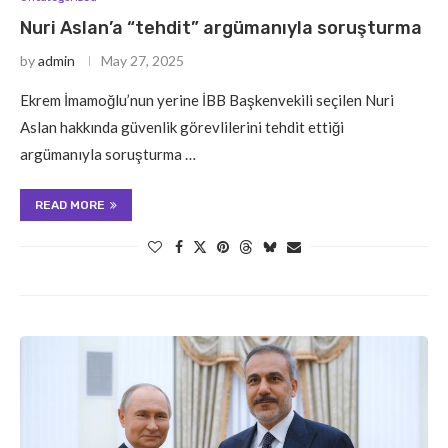
Nuri Aslan’a “tehdit” argümanıyla soruşturma
by
admin
May 27, 2025
Ekrem İmamoğlu’nun yerine İBB Başkenvekili seçilen Nuri
Aslan hakkında güvenlik görevlilerini tehdit ettiği
argümanıyla soruşturma …
READ MORE