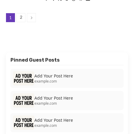
1
2
Pinned Guest Posts
Add Your Post Here
example.com
Add Your Post Here
example.com
Add Your Post Here
example.com