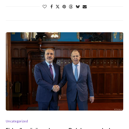
Uncategorized