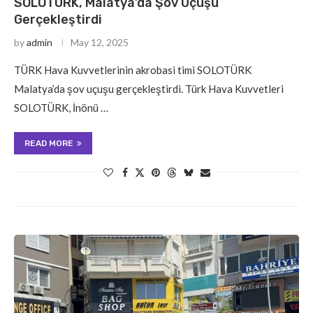
SOLOTÜRK, Malatya’da Şov Uçuşu
Gerçekleştirdi
by
admin
May 12, 2025
TÜRK Hava Kuvvetlerinin akrobasi timi SOLOTÜRK
Malatya’da şov uçuşu gerçekleştirdi. Türk Hava Kuvvetleri
SOLOTÜRK, İnönü …
READ MORE