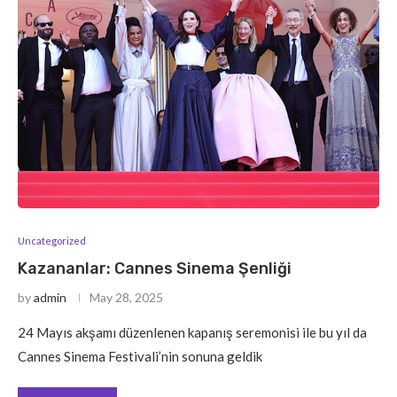
Uncategorized
Kazananlar: Cannes Sinema Şenliği
by
admin
May 28, 2025
24 Mayıs akşamı düzenlenen kapanış seremonisi ile bu yıl da
Cannes Sinema Festivali’nin sonuna geldik