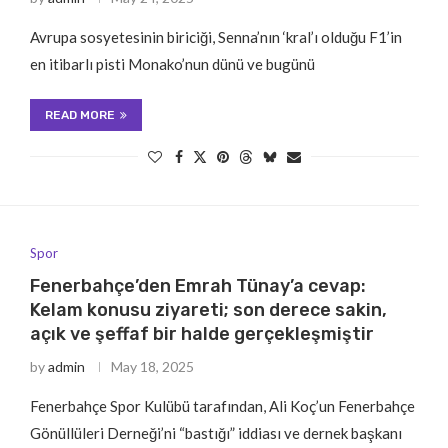
Avrupa sosyetesinin biriciği, Senna’nın ‘kral’ı olduğu F1’in
en itibarlı pisti Monako’nun dünü ve bugünü
READ MORE
Spor
Fenerbahçe’den Emrah Tünay’a cevap:
Kelam konusu ziyareti; son derece sakin,
açık ve şeffaf bir halde gerçekleşmiştir
by
admin
May 18, 2025
Fenerbahçe Spor Kulübü tarafından, Ali Koç’un Fenerbahçe
Gönüllüleri Derneği’ni “bastığı” iddiası ve dernek başkanı