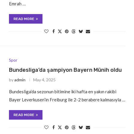
Emrah …
READ MORE
Spor
Bundesliga’da şampiyon Bayern Münih oldu
by
admin
May 4, 2025
Bundesliga’da sezonun bitimine iki hafta en yakın rakibi
Bayer Leverkusen’in Freiburg ile 2-2 berabere kalmasıyla …
READ MORE