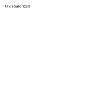
Uncategorized