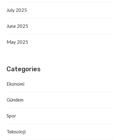
July 2025
June 2025
May 2025
Categories
Ekonomi
Gündem
Spor
Teknoloji