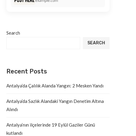
example.com
Search
SEARCH
Recent Posts
Antalya’da Çalılık Alanda Yangın: 2 Mesken Yandı
Antalya’da Sazlık Alandaki Yangın Denetim Altına
Alındı
Antalya’nın ilçelerinde 19 Eylül Gaziler Günü
kutlandı