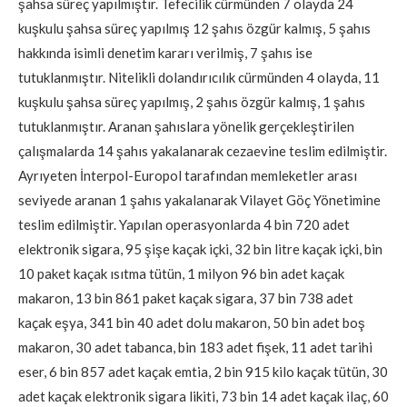
şahsa süreç yapılmıştır. Tefecilik cürmünden 7 olayda 24
kuşkulu şahsa süreç yapılmış 12 şahıs özgür kalmış, 5 şahıs
hakkında isimli denetim kararı verilmiş, 7 şahıs ise
tutuklanmıştır. Nitelikli dolandırıcılık cürmünden 4 olayda, 11
kuşkulu şahsa süreç yapılmış, 2 şahıs özgür kalmış, 1 şahıs
tutuklanmıştır. Aranan şahıslara yönelik gerçekleştirilen
çalışmalarda 14 şahıs yakalanarak cezaevine teslim edilmiştir.
Ayrıyeten İnterpol-Europol tarafından memleketler arası
seviyede aranan 1 şahıs yakalanarak Vilayet Göç Yönetimine
teslim edilmiştir. Yapılan operasyonlarda 4 bin 720 adet
elektronik sigara, 95 şişe kaçak içki, 32 bin litre kaçak içki, bin
10 paket kaçak ısıtma tütün, 1 milyon 96 bin adet kaçak
makaron, 13 bin 861 paket kaçak sigara, 37 bin 738 adet
kaçak eşya, 341 bin 40 adet dolu makaron, 50 bin adet boş
makaron, 30 adet tabanca, bin 183 adet fişek, 11 adet tarihi
eser, 6 bin 857 adet kaçak emtia, 2 bin 915 kilo kaçak tütün, 30
adet kaçak elektronik sigara likiti, 73 bin 14 adet kaçak ilaç, 60