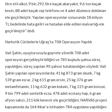
litre etil alkol, 9 bin 292 litre kaçak akaryakıt, 9,6 ton kaçak
besin, 88 adet kaçak cep telefonu ve 4 adet düzmece doküman
ele geçirilmiştir. Yapılan operasyonlar sonucunda 18 milyon
TL bedelinde hata geliri ve hatadan elde edilen malvarlığı ele
geçirilmiştir” dedi.
Narkotik Cürümlerle Uğraş’ta 708 Operasyon Yapıldı
Vali Şahin, uyuşturucuyla gayrete yönelik 708 adet
operasyon gerçekleştirildiğini ve 785 kuşkulu şahsa süreç
yapıldığını, süreç yapılan 90 şahsın tutuklandığını söyledi. Vali
Şahin yapılan operasyonlarda; 41 kg 873 gram skunk, 7 kg
539 gram esrar, 2 kg 615 gram eroin, 25 kg 376 gram
metamfetamin, 11 kg 632 gram kokain, 7 kg 225 gram bonzai,
9 bin 799 adet sentetik ecza, 478 adet ecstasy hap, 6 gram
afyon sakızı, 211 kök kenevir ele geçirildiğini; NARVAS projesi
kapsamında da 164 ihbar’a istinaden 784 uygulama yapıldığını