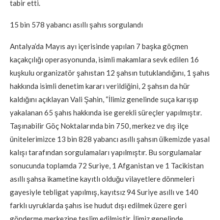
tabir etti.
15 bin 578 yabancı asıllı şahıs sorgulandı
Antalya’da Mayıs ayı içerisinde yapılan 7 başka göçmen
kaçakçılığı operasyonunda, isimli makamlara sevk edilen 16
kuşkulu organizatör şahıstan 12 şahsın tutuklandığını, 1 şahıs
hakkında isimli denetim kararı verildiğini, 2 şahsın da hür
kaldığını açıklayan Vali Şahin, “İlimiz genelinde suça karışıp
yakalanan 65 şahıs hakkında ise gerekli süreçler yapılmıştır.
Taşınabilir Göç Noktalarında bin 750, merkez ve dış ilçe
ünitelerimizce 13 bin 828 yabancı asıllı şahsın ülkemizde yasal
kalışı tarafından sorgulamaları yapılmıştır. Bu sorgulamalar
sonucunda toplamda 72 Suriye, 1 Afganistan ve 1 Tacikistan
asıllı şahsa ikametine kayıtlı olduğu vilayetlere dönmeleri
gayesiyle tebligat yapılmış, kayıtsız 94 Suriye asıllı ve 140
farklı uyruklarda şahıs ise hudut dışı edilmek üzere geri
gönderme merkezine teslim edilmiştir. İlimiz genelinde