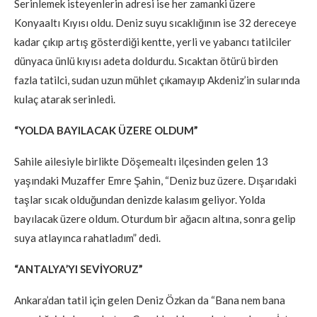
Serinlemek isteyenlerin adresi ise her zamanki üzere
Konyaaltı Kıyısı oldu. Deniz suyu sıcaklığının ise 32 dereceye
kadar çıkıp artış gösterdiği kentte, yerli ve yabancı tatilciler
dünyaca ünlü kıyısı adeta doldurdu. Sıcaktan ötürü birden
fazla tatilci, sudan uzun mühlet çıkamayıp Akdeniz’in sularında
kulaç atarak serinledi.
“YOLDA BAYILACAK ÜZERE OLDUM”
Sahile ailesiyle birlikte Döşemealtı ilçesinden gelen 13
yaşındaki Muzaffer Emre Şahin, “Deniz buz üzere. Dışarıdaki
taşlar sıcak olduğundan denizde kalasım geliyor. Yolda
bayılacak üzere oldum. Oturdum bir ağacın altına, sonra gelip
suya atlayınca rahatladım” dedi.
“ANTALYA’YI SEVİYORUZ”
Ankara’dan tatil için gelen Deniz Özkan da “Bana nem bana