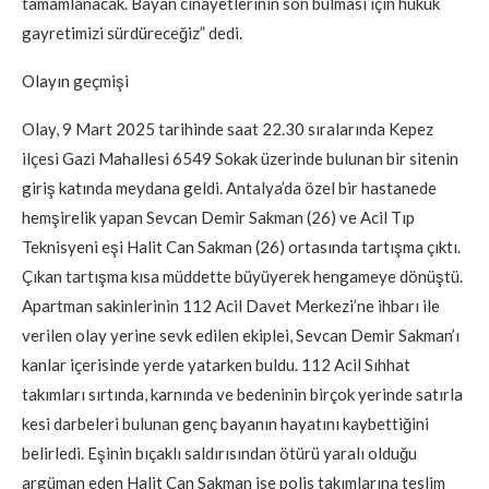
tamamlanacak. Bayan cinayetlerinin son bulması için hukuk
gayretimizi sürdüreceğiz” dedi.
Olayın geçmişi
Olay, 9 Mart 2025 tarihinde saat 22.30 sıralarında Kepez
ilçesi Gazi Mahallesi 6549 Sokak üzerinde bulunan bir sitenin
giriş katında meydana geldi. Antalya’da özel bir hastanede
hemşirelik yapan Sevcan Demir Sakman (26) ve Acil Tıp
Teknisyeni eşi Halit Can Sakman (26) ortasında tartışma çıktı.
Çıkan tartışma kısa müddette büyüyerek hengameye dönüştü.
Apartman sakinlerinin 112 Acil Davet Merkezi’ne ihbarı ile
verilen olay yerine sevk edilen ekiplei, Sevcan Demir Sakman’ı
kanlar içerisinde yerde yatarken buldu. 112 Acil Sıhhat
takımları sırtında, karnında ve bedeninin birçok yerinde satırla
kesi darbeleri bulunan genç bayanın hayatını kaybettiğini
belirledi. Eşinin bıçaklı saldırısından ötürü yaralı olduğu
argüman eden Halit Can Sakman ise polis takımlarına teslim