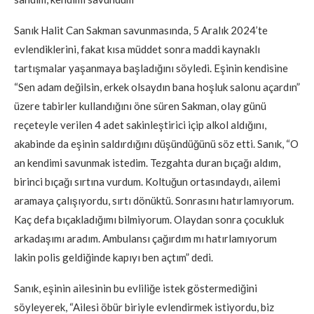
Sanık Halit Can Sakman savunmasında, 5 Aralık 2024’te
evlendiklerini, fakat kısa müddet sonra maddi kaynaklı
tartışmalar yaşanmaya başladığını söyledi. Eşinin kendisine
“Sen adam değilsin, erkek olsaydın bana hoşluk salonu açardın”
üzere tabirler kullandığını öne süren Sakman, olay günü
reçeteyle verilen 4 adet sakinleştirici içip alkol aldığını,
akabinde da eşinin saldırdığını düşündüğünü söz etti. Sanık, “O
an kendimi savunmak istedim. Tezgahta duran bıçağı aldım,
birinci bıçağı sırtına vurdum. Koltuğun ortasındaydı, ailemi
aramaya çalışıyordu, sırtı dönüktü. Sonrasını hatırlamıyorum.
Kaç defa bıçakladığımı bilmiyorum. Olaydan sonra çocukluk
arkadaşımı aradım. Ambulansı çağırdım mı hatırlamıyorum
lakin polis geldiğinde kapıyı ben açtım” dedi.
Sanık, eşinin ailesinin bu evliliğe istek göstermediğini
söyleyerek, “Ailesi öbür biriyle evlendirmek istiyordu, biz