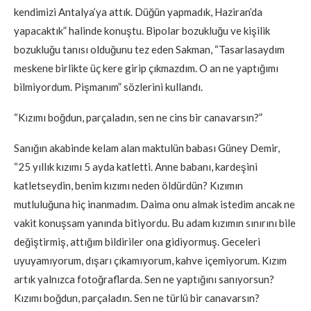
kendimizi Antalya’ya attık. Düğün yapmadık, Haziran’da
yapacaktık” halinde konuştu. Bipolar bozukluğu ve kişilik
bozukluğu tanısı olduğunu tez eden Sakman, “Tasarlasaydım
meskene birlikte üç kere girip çıkmazdım. O an ne yaptığımı
bilmiyordum. Pişmanım” sözlerini kullandı.
“Kızımı boğdun, parçaladın, sen ne cins bir canavarsın?”
Sanığın akabinde kelam alan maktulün babası Güney Demir,
“25 yıllık kızımı 5 ayda katletti. Anne babanı, kardeşini
katletseydin, benim kızımı neden öldürdün? Kızımın
mutluluğuna hiç inanmadım. Daima onu almak istedim ancak ne
vakit konuşsam yanında bitiyordu. Bu adam kızımın sınırını bile
değiştirmiş, attığım bildiriler ona gidiyormuş. Geceleri
uyuyamıyorum, dışarı çıkamıyorum, kahve içemiyorum. Kızım
artık yalnızca fotoğraflarda. Sen ne yaptığını sanıyorsun?
Kızımı boğdun, parçaladın. Sen ne türlü bir canavarsın?