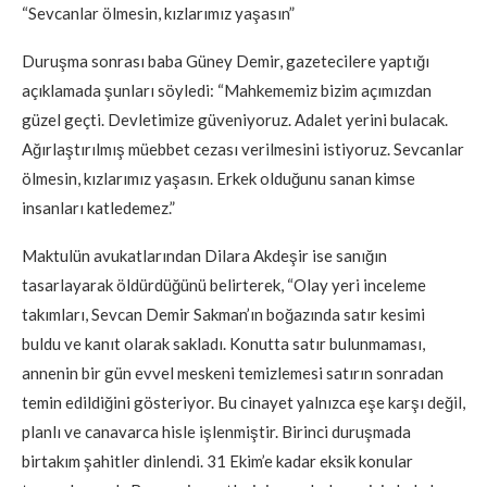
“Sevcanlar ölmesin, kızlarımız yaşasın”
Duruşma sonrası baba Güney Demir, gazetecilere yaptığı
açıklamada şunları söyledi: “Mahkememiz bizim açımızdan
güzel geçti. Devletimize güveniyoruz. Adalet yerini bulacak.
Ağırlaştırılmış müebbet cezası verilmesini istiyoruz. Sevcanlar
ölmesin, kızlarımız yaşasın. Erkek olduğunu sanan kimse
insanları katledemez.”
Maktulün avukatlarından Dilara Akdeşir ise sanığın
tasarlayarak öldürdüğünü belirterek, “Olay yeri inceleme
takımları, Sevcan Demir Sakman’ın boğazında satır kesimi
buldu ve kanıt olarak sakladı. Konutta satır bulunmaması,
annenin bir gün evvel meskeni temizlemesi satırın sonradan
temin edildiğini gösteriyor. Bu cinayet yalnızca eşe karşı değil,
planlı ve canavarca hisle işlenmiştir. Birinci duruşmada
birtakım şahitler dinlendi. 31 Ekim’e kadar eksik konular