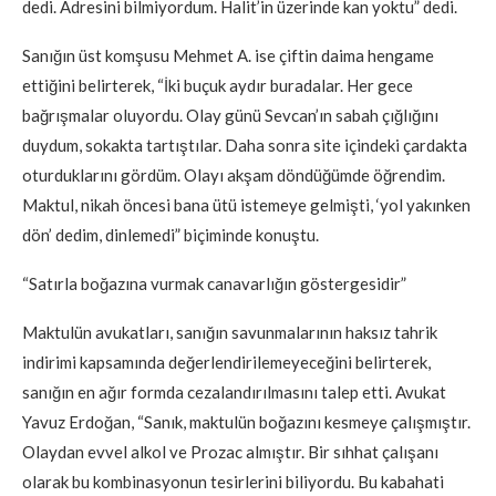
dedi. Adresini bilmiyordum. Halit’in üzerinde kan yoktu” dedi.
Sanığın üst komşusu Mehmet A. ise çiftin daima hengame
ettiğini belirterek, “İki buçuk aydır buradalar. Her gece
bağrışmalar oluyordu. Olay günü Sevcan’ın sabah çığlığını
duydum, sokakta tartıştılar. Daha sonra site içindeki çardakta
oturduklarını gördüm. Olayı akşam döndüğümde öğrendim.
Maktul, nikah öncesi bana ütü istemeye gelmişti, ‘yol yakınken
dön’ dedim, dinlemedi” biçiminde konuştu.
“Satırla boğazına vurmak canavarlığın göstergesidir”
Maktulün avukatları, sanığın savunmalarının haksız tahrik
indirimi kapsamında değerlendirilemeyeceğini belirterek,
sanığın en ağır formda cezalandırılmasını talep etti. Avukat
Yavuz Erdoğan, “Sanık, maktulün boğazını kesmeye çalışmıştır.
Olaydan evvel alkol ve Prozac almıştır. Bir sıhhat çalışanı
olarak bu kombinasyonun tesirlerini biliyordu. Bu kabahati