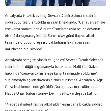
Antalya’da iki aylık evli eşi Sevcan Demir Sakman’ı satırla
öldürdüğü teziyle tutuklanan sanık hakkında, “Canavarca hisle
eşe karşı taammüden öldürme” suçlamasıyla açılan davanın
birinci duruşması görüldü. Sanık, olay günü ilaç ve alkol
tesirinde olduğunu, eşini bıçakladığını lakin sonrasını
hatırlamadığını söyledi.
Antalya’da hemşire olarak çalışan eşi Sevcan Demir Sakman’ı
satırla öldürdüğü argümanıyla tutuklanan Halit Can Sakman
hakkında “canavarca hisle eşe karşı taammüden öldürme”
suçlamasıyla açılan davanın birinci duruşması Antalya 6. Ağır
Ceza Mahkemesi’nde görüldü. Duruşmaya maktulün annesi
Havva Ünay, babası Güney Demir ve kız kardeşi de katıldı.
“4 adet sakinleştirici ve alkol aldım eşim bana bıçakla saldırdı
sandım, kendimi savundum”