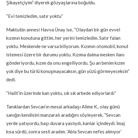
Şikayetçiyim” diyerek gözyaşlarına boğuldu.
“Evi temizledim, satır yoktu”
Maktulün annesi Havva Ünay ise, “Olaydan bir gün evvel
kızımın konutuna gittim, her yerini temizledim. Satır falan
yoktu. Meskende ne varsa biliyorum. Kızımın otomobil, konut
istemesi üzere bir durumu yoktu. Kızıma daima mesken ilanı
gönderiyordu, kızım da onu engelliyordu. Şu an benim kızım
yok diye bu türlü konuşmayacaksın, gün yüzü görmeyeceksin”
dedi.
“Halit’in üzerinde kan yoktu, sık sık arbede ediyorlardı”
Tanıklardan Sevcan’ın mesai arkadaşı Alime K., olay günü
sanığın kendisini manzaralı aradığını söyleyerek, “Sevcan
yerde yatıyordu, başı duvara yaslıydı, kanlar içindeydi. İmaj
kısa sürdü, sonra sesli aradım. ‘Abla Sevcan nefes almıyor’