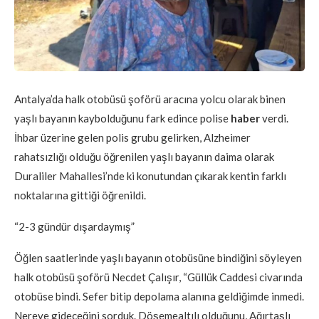
Antalya’da halk otobüsü şoförü aracına yolcu olarak binen
yaşlı bayanın kaybolduğunu fark edince polise
haber
verdi.
İhbar üzerine gelen polis grubu gelirken, Alzheimer
rahatsızlığı olduğu öğrenilen yaşlı bayanın daima olarak
Duraliler Mahallesi’nde ki konutundan çıkarak kentin farklı
noktalarına gittiği öğrenildi.
“2-3 gündür dışardaymış”
Öğlen saatlerinde yaşlı bayanın otobüsüne bindiğini söyleyen
halk otobüsü şoförü Necdet Çalışır, “Güllük Caddesi civarında
otobüse bindi. Sefer bitip depolama alanına geldiğimde inmedi.
Nereye gideceğini sorduk. Döşemealtılı olduğunu, Ağırtaşlı