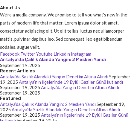
About Us
We're a media company. We promise to tell you what's new in the
parts of modern life that matter. Lorem ipsum dolor sit amet,
consectetur adipiscing elit. Ut elit tellus, luctus nec ullamcorper
mattis, pulvinar dapibus leo. Sed consequat, leo eget bibendum
sodales, augue velit.
Facebook
Twitter
Youtube
Linkedin
Instagram
Antalya’da Çalılık Alanda Yangın: 2 Mesken Yandı
September 19, 2025
Recent Articles
Antalya’da Sazlık Alandaki Yangın Denetim Altına Alındı
September
19, 2025
Antalya’nın ilçelerinde 19 Eylül Gaziler Günü kutlandı
September 19, 2025
Antalya’da Yangın Denetim Altına Alındı
September 19, 2025
Featured
Antalya’da Çalılık Alanda Yangın: 2 Mesken Yandı
September 19,
2025
Antalya’da Sazlık Alandaki Yangın Denetim Altına Alındı
September 19, 2025
Antalya’nın ilçelerinde 19 Eylül Gaziler Günü
kutlandı
September 19, 2025
© 2025 - Batmanhaberin. All Rights Reserved. Designed and