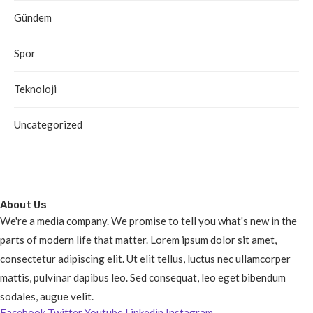
Gündem
Spor
Teknoloji
Uncategorized
About Us
We're a media company. We promise to tell you what's new in the
parts of modern life that matter. Lorem ipsum dolor sit amet,
consectetur adipiscing elit. Ut elit tellus, luctus nec ullamcorper
mattis, pulvinar dapibus leo. Sed consequat, leo eget bibendum
sodales, augue velit.
Facebook
Twitter
Youtube
Linkedin
Instagram