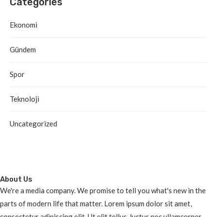
Categories
Ekonomi
Gündem
Spor
Teknoloji
Uncategorized
About Us
We're a media company. We promise to tell you what's new in the
parts of modern life that matter. Lorem ipsum dolor sit amet,
consectetur adipiscing elit. Ut elit tellus, luctus nec ullamcorper