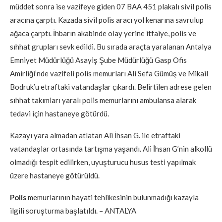
müddet sonra ise vazifeye giden 07 BAA 451 plakalı sivil polis
aracına çarptı. Kazada sivil polis aracı yol kenarına savrulup
ağaca çarptı. İhbarın akabinde olay yerine itfaiye, polis ve
sıhhat grupları sevk edildi. Bu sırada araçta yaralanan Antalya
Emniyet Müdürlüğü Asayiş Şube Müdürlüğü Gasp Ofis
Amirliği’nde vazifeli polis memurları Ali Sefa Gümüş ve Mikail
Bodruk’u etraftaki vatandaşlar çıkardı. Belirtilen adrese gelen
sıhhat takımları yaralı polis memurlarını ambulansa alarak
tedavi için hastaneye götürdü.
Kazayı yara almadan atlatan Ali İhsan G. ile etraftaki
vatandaşlar ortasında tartışma yaşandı. Ali İhsan G’nin alkollü
olmadığı tespit edilirken, uyuşturucu husus testi yapılmak
üzere hastaneye götürüldü.
Polis
memurlarının hayati tehlikesinin bulunmadığı kazayla
ilgili soruşturma başlatıldı. – ANTALYA