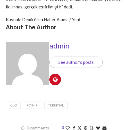
ile imhası gerçekleştirilmiştir” dedi.
Kaynak: Demirören Haber Ajansı / Yeni
About The Author
admin
See author's posts
KILO
PEYNIRI
TERMINAL
0 comments
0