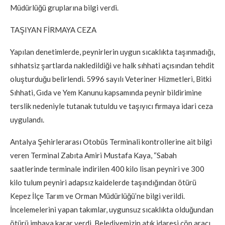
Müdürlüğü gruplarına bilgi verdi.
TAŞIYAN FİRMAYA CEZA
Yapılan denetimlerde, peynirlerin uygun sıcaklıkta taşınmadığı,
sıhhatsiz şartlarda nakledildiği ve halk sıhhati açısından tehdit
oluşturduğu belirlendi. 5996 sayılı Veteriner Hizmetleri, Bitki
Sıhhati, Gıda ve Yem Kanunu kapsamında peynir bildirimine
terslik nedeniyle tutanak tutuldu ve taşıyıcı firmaya idari ceza
uygulandı.
Antalya Şehirlerarası Otobüs Terminali kontrollerine ait bilgi
veren Terminal Zabıta Amiri Mustafa Kaya, “Sabah
saatlerinde terminale indirilen 400 kilo lisan peyniri ve 300
kilo tulum peyniri adapsız kaidelerde taşındığından ötürü
Kepez İlçe Tarım ve Orman Müdürlüğü’ne bilgi verildi.
İncelemelerini yapan takımlar, uygunsuz sıcaklıkta olduğundan
ötürü imhaya karar verdi. Belediyemizin atık idaresi çöp aracı