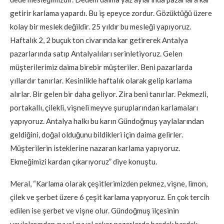
getirir karlama yapardı. Bu iş epeyce zordur. Gözüktüğü üzere
kolay bir meslek değildir. 25 yıldır bu mesleği yapıyoruz.
Haftalık 2, 2 buçuk ton civarında kar getirerek Antalya
pazarlarında satıp Antalyalıları serinletiyoruz. Gelen
müşterilerimiz daima birebir müşteriler. Beni pazarlarda
yıllardır tanırlar. Kesinlikle haftalık olarak gelip karlama
alırlar. Bir gelen bir daha geliyor. Zira beni tanırlar. Pekmezli,
portakallı, çilekli, vişneli meyve şuruplarından karlamaları
yapıyoruz. Antalya halkı bu karın Gündoğmuş yaylalarından
geldiğini, doğal olduğunu bildikleri için daima gelirler.
Müşterilerin isteklerine nazaran karlama yapıyoruz.
Ekmeğimizi kardan çıkarıyoruz” diye konuştu.
Meral, “Karlama olarak çeşitlerimizden pekmez, vişne, limon,
çilek ve şerbet üzere 6 çeşit karlama yapıyoruz. En çok tercih
edilen ise şerbet ve vişne olur. Gündoğmuş ilçesinin
yaylalarından çuval çuval çeker pazarlarda bardak bardak