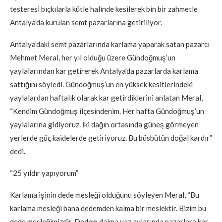
testeresi bıçkılarla kütle halinde kesilerek bin bir zahmetle
Antalya’da kurulan semt pazarlarına getiriliyor.
Antalya’daki semt pazarlarında karlama yaparak satan pazarcı
Mehmet Meral, her yıl olduğu üzere Gündoğmuş’un
yaylalarından kar getirerek Antalya’da pazarlarda karlama
sattığını söyledi. Gündoğmuş’un en yüksek kesitlerindeki
yaylalardan haftalık olarak kar getirdiklerini anlatan Meral,
“Kendim Gündoğmuş ilçesindenim. Her hafta Gündoğmuş’un
yaylalarına gidiyoruz. İki dağın ortasında güneş görmeyen
yerlerde güç kaidelerde getiriyoruz. Bu büsbütün doğal kardır”
dedi.
“25 yıldır yapıyorum”
Karlama işinin dede mesleği olduğunu söyleyen Meral, “Bu
karlama mesleği bana dedemden kalma bir meslektir. Bizim bu
dede mesleğimizdir. Dedem daima yaz aylarında pazarlara kar