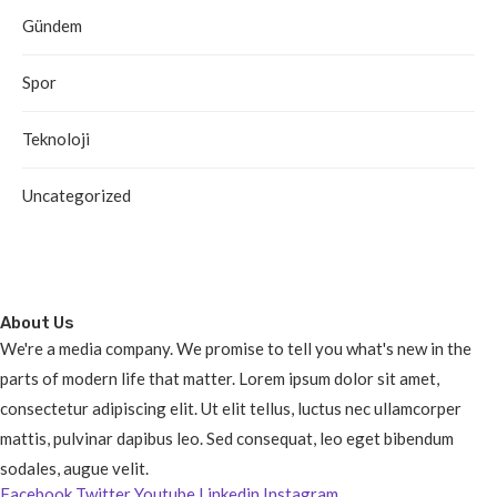
Gündem
Spor
Teknoloji
Uncategorized
About Us
We're a media company. We promise to tell you what's new in the
parts of modern life that matter. Lorem ipsum dolor sit amet,
consectetur adipiscing elit. Ut elit tellus, luctus nec ullamcorper
mattis, pulvinar dapibus leo. Sed consequat, leo eget bibendum
sodales, augue velit.
Facebook
Twitter
Youtube
Linkedin
Instagram