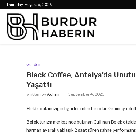
Thursday, August 6, 2026
Gündem
Black Coffee, Antalya’da Unutu
Yaşattı
written by
Admin
September 4, 2025
Elektronik müziğin figürlerinden biri olan Grammy ödüllü
Belek
turizm merkezinde bulunan Cullinan Belek otelde ü
harmanlayarak yaklaşık 2 saat süren sahne performansı i