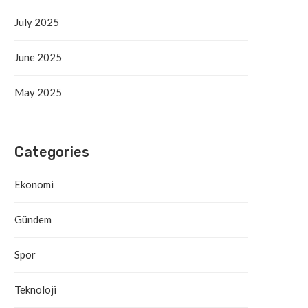
July 2025
June 2025
May 2025
Categories
Antalya’da Yangın Denetim Altına
Alanya’daki Orman Yang
Ekonomi
Alındı
Tahliye Süreci Başla
September 19, 2025
September 19, 2025
Gündem
Spor
Teknoloji