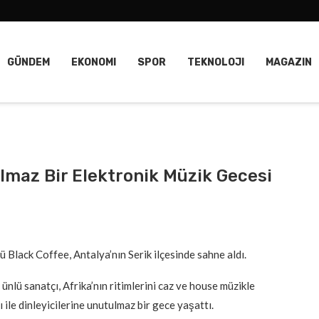
GÜNDEM
EKONOMI
SPOR
TEKNOLOJI
MAGAZIN
lmaz Bir Elektronik Müzik Gecesi
 Black Coffee, Antalya’nın Serik ilçesinde sahne aldı.
nlü sanatçı, Afrika’nın ritimlerini caz ve house müzikle
le dinleyicilerine unutulmaz bir gece yaşattı.