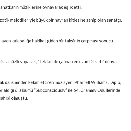
sanatkarın müziklerine oynayarak eşlik etti.
otik melodileriyle büyük bir hayran kitlesine sahip olan sanatçı,
layan kalabalığa hakikat giden bir taksinin çarpması sonucu
siz müzik yaparak, “Tek kol ile çalınan en uzun DJ seti” dünya
rak da isminden kelam ettiren müzisyen, Pharrell Williams, Diplo,
r aldığı 6. albümü “Subconsciously” ile 64. Grammy Ödüllerinde
ahibi olmuştu.