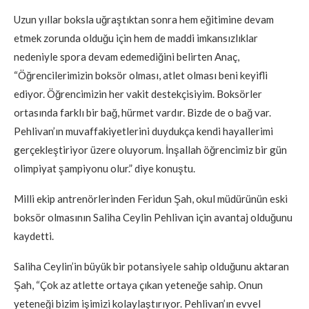
Uzun yıllar boksla uğraştıktan sonra hem eğitimine devam
etmek zorunda olduğu için hem de maddi imkansızlıklar
nedeniyle spora devam edemediğini belirten Anaç,
“Öğrencilerimizin boksör olması, atlet olması beni keyifli
ediyor. Öğrencimizin her vakit destekçisiyim. Boksörler
ortasında farklı bir bağ, hürmet vardır. Bizde de o bağ var.
Pehlivan’ın muvaffakiyetlerini duydukça kendi hayallerimi
gerçekleştiriyor üzere oluyorum. İnşallah öğrencimiz bir gün
olimpiyat şampiyonu olur.” diye konuştu.
Milli ekip antrenörlerinden Feridun Şah, okul müdürünün eski
boksör olmasının Saliha Ceylin Pehlivan için avantaj olduğunu
kaydetti.
Saliha Ceylin’in büyük bir potansiyele sahip olduğunu aktaran
Şah, “Çok az atlette ortaya çıkan yeteneğe sahip. Onun
yeteneği bizim işimizi kolaylaştırıyor. Pehlivan’ın evvel