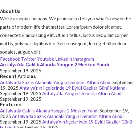
About Us
We're a media company. We promise to tell you what's new in the
parts of modern life that matter. Lorem ipsum dolor sit amet,
consectetur adipiscing elit. Ut elit tellus, luctus nec ullamcorper
mattis, pulvinar dapibus leo. Sed consequat, leo eget bibendum
sodales, augue velit.
Facebook
Twitter
Youtube
Linkedin
Instagram
Antalya’da Çalılık Alanda Yangın: 2 Mesken Yandı
September 19, 2025
Recent Articles
Antalya’da Sazlık Alandaki Yangın Denetim Altına Alındı
September
19, 2025
Antalya’nın ilçelerinde 19 Eylül Gaziler Günü kutlandı
September 19, 2025
Antalya’da Yangın Denetim Altına Alındı
September 19, 2025
Featured
Antalya’da Çalılık Alanda Yangın: 2 Mesken Yandı
September 19,
2025
Antalya’da Sazlık Alandaki Yangın Denetim Altına Alındı
September 19, 2025
Antalya’nın ilçelerinde 19 Eylül Gaziler Günü
kutlandı
September 19, 2025
© 2025 - Batmanhaberin. All Rights Reserved. Designed and