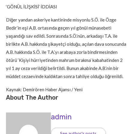
‘GÖNÜL İLİŞKİSİ’ İDDİASI
Diğer yandan askeriye kantininde misyonlu S.Ö. ile Özge
Bedir’in eşi A.B. ortasında geçen yıl gönül münasebeti
yaşandığı sav edildi. Sonrasında S.Ö.’nün, arkadaşı T.A. ile
birlikte A.B. hakkında şikayetçi olduğu, açılan dava sonucunda
A.B. hakkında S.Ö. ile T.A.’yı arabaya zorla bindirmesinden
ötürü ‘Kişiyi hürriyetinden mahrum bırakma’ kabahatinden 2
yıl 1 ay ceza verildiği belirtildi. Bunun akabinde A.B.’nin bir
müddet cezaevinde kaldıktan sonra tahliye olduğu öğrenildi.
Kaynak: Demirören Haber Ajansı / Yeni
About The Author
admin
See author's posts