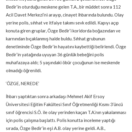
Bedir’in oturduğu meskene gelen T.A., bir müddet sonra 112
Acil Davet Merkezi’ni arayıp, cinayet ihbarında bulundu. Olay
yerine polis, sıhhat ve itfaiye takımı sevk edildi. Kapıyı açıp
konuta giren gruplar, Özge Bedir’i koridorda boğazından ve
karnından bıçaklanmış halde buldu. Sıhhat grubunun
denetiminde Özge Bedir’in hayatını kaybettiği belirlendi. Özge
Bedir’in yatağında uyuyan 36 günlük bebeğini polis
muhafazaya aldı; 5 yaşındaki öbür çocuğunun ise meskende
olmadığı öğrenildi.
‘ÖZGE, NEREDE’
İhbarı yaptıktan sonra arkadaşı Mehmet Akif Ersoy
Üniversitesi Eğitim Fakültesi Sınıf Öğretmenliği Kısmı 3’üncü
sınıf öğrencisi S.Ö. ile olay yerinden kaçan T.A.’nın yakalanması
için polis çalışma başlattı. Polis konutta inceleme yaptığı
sırada, Özge Bedir’in eşi A.B. olay yerine geldi. A.B.,