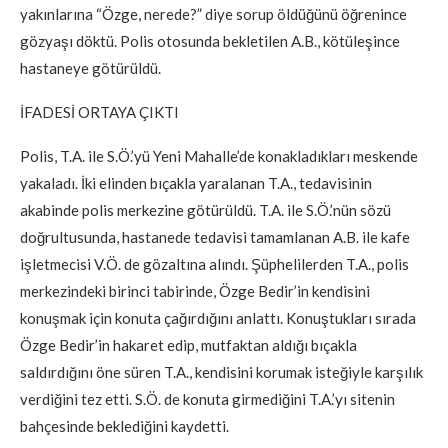
yakınlarına “Özge, nerede?” diye sorup öldüğünü öğrenince
gözyaşı döktü. Polis otosunda bekletilen A.B., kötüleşince
hastaneye götürüldü.
İFADESİ ORTAYA ÇIKTI
Polis, T.A. ile S.Ö.’yü Yeni Mahalle’de konakladıkları meskende
yakaladı. İki elinden bıçakla yaralanan T.A., tedavisinin
akabinde polis merkezine götürüldü. T.A. ile S.Ö.’nün sözü
doğrultusunda, hastanede tedavisi tamamlanan A.B. ile kafe
işletmecisi V.Ö. de gözaltına alındı. Şüphelilerden T.A., polis
merkezindeki birinci tabirinde, Özge Bedir’in kendisini
konuşmak için konuta çağırdığını anlattı. Konuştukları sırada
Özge Bedir’in hakaret edip, mutfaktan aldığı bıçakla
saldırdığını öne süren T.A., kendisini korumak isteğiyle karşılık
verdiğini tez etti. S.Ö. de konuta girmediğini T.A.’yı sitenin
bahçesinde beklediğini kaydetti.