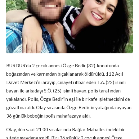
BURDUR’da 2 çocuk annesi Özge Bedir (32), konutunda
boğazından ve karnından bıçaklanarak öldürüldü. 112 Acil
Davet Merkezi’ni arayıp, cinayeti ihbar eden T.A. (22) isimli
bayan ile arkadaşı S.Ö. (25) isimli bayan, polis tarafından
yakalandı. Polis, Özge Bedir’in eşi ile bir kafe işletmecisini de
gözaltına aldı. Olay sırasında Özge Bedir’in yatağında uyuyan
36 günlük bebeğini polis muhafazaya aldı.
Olay, dün saat 21.00 sıralarında Bağlar Mahallesi’ndeki bir
sitede meydana geldi. Biri 36 günlük 2 çocuk annesi Özge