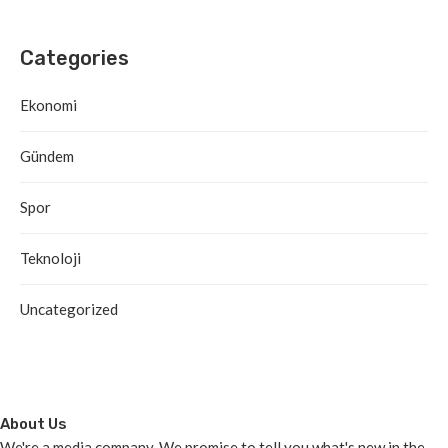
Categories
Ekonomi
Gündem
Spor
Teknoloji
Uncategorized
About Us
We're a media company. We promise to tell you what's new in the