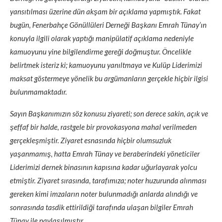
yansıtılması üzerine dün akşam bir açıklama yapmıştık. Fakat
bugün, Fenerbahçe Gönüllüleri Derneği Başkanı Emrah Tünay’ın
konuyla ilgili olarak yaptığı manipülatif açıklama nedeniyle
kamuoyunu yine bilgilendirme gereği doğmuştur. Öncelikle
belirtmek isteriz ki; kamuoyunu yanıltmaya ve Kulüp Liderimizi
maksat göstermeye yönelik bu argümanların gerçekle hiçbir ilgisi
bulunmamaktadır.
Sayın Başkanımızın söz konusu ziyareti; son derece sakin, açık ve
şeffaf bir halde, rastgele bir provokasyona mahal verilmeden
gerçekleşmiştir. Ziyaret esnasında hiçbir olumsuzluk
yaşanmamış, hatta Emrah Tünay ve beraberindeki yöneticiler
Liderimizi dernek binasının kapısına kadar uğurlayarak yolcu
etmiştir. Ziyaret sırasında, tarafımıza; noter huzurunda alınması
gereken kimi imzaların noter bulunmadığı anlarda alındığı ve
sonrasında tasdik ettirildiği tarafında ulaşan bilgiler Emrah
Tünay ile paylaşılmıştır.