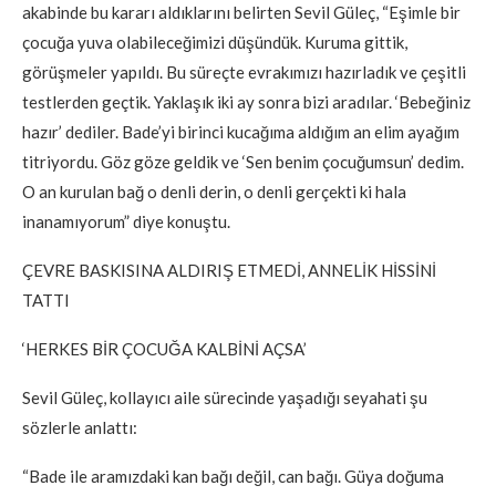
akabinde bu kararı aldıklarını belirten Sevil Güleç, “Eşimle bir
çocuğa yuva olabileceğimizi düşündük. Kuruma gittik,
görüşmeler yapıldı. Bu süreçte evrakımızı hazırladık ve çeşitli
testlerden geçtik. Yaklaşık iki ay sonra bizi aradılar. ‘Bebeğiniz
hazır’ dediler. Bade’yi birinci kucağıma aldığım an elim ayağım
titriyordu. Göz göze geldik ve ‘Sen benim çocuğumsun’ dedim.
O an kurulan bağ o denli derin, o denli gerçekti ki hala
inanamıyorum” diye konuştu.
ÇEVRE BASKISINA ALDIRIŞ ETMEDİ, ANNELİK HİSSİNİ
TATTI
‘HERKES BİR ÇOCUĞA KALBİNİ AÇSA’
Sevil Güleç, kollayıcı aile sürecinde yaşadığı seyahati şu
sözlerle anlattı:
“Bade ile aramızdaki kan bağı değil, can bağı. Güya doğuma