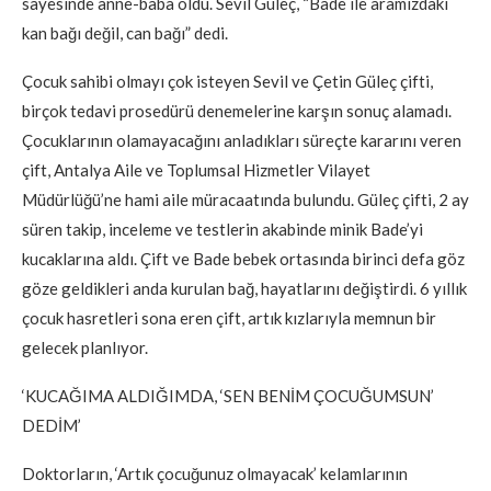
sayesinde anne-baba oldu. Sevil Güleç, “Bade ile aramızdaki
kan bağı değil, can bağı” dedi.
Çocuk sahibi olmayı çok isteyen Sevil ve Çetin Güleç çifti,
birçok tedavi prosedürü denemelerine karşın sonuç alamadı.
Çocuklarının olamayacağını anladıkları süreçte kararını veren
çift, Antalya Aile ve Toplumsal Hizmetler Vilayet
Müdürlüğü’ne hami aile müracaatında bulundu. Güleç çifti, 2 ay
süren takip, inceleme ve testlerin akabinde minik Bade’yi
kucaklarına aldı. Çift ve Bade bebek ortasında birinci defa göz
göze geldikleri anda kurulan bağ, hayatlarını değiştirdi. 6 yıllık
çocuk hasretleri sona eren çift, artık kızlarıyla memnun bir
gelecek planlıyor.
‘KUCAĞIMA ALDIĞIMDA, ‘SEN BENİM ÇOCUĞUMSUN’
DEDİM’
Doktorların, ‘Artık çocuğunuz olmayacak’ kelamlarının