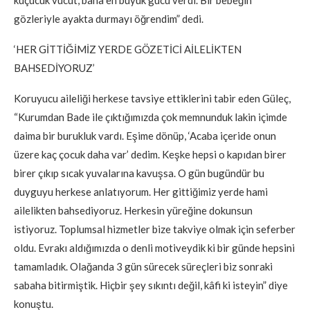
gözleriyle ayakta durmayı öğrendim” dedi.
‘HER GİTTİĞİMİZ YERDE GÖZETİCİ AİLELİKTEN
BAHSEDİYORUZ’
Koruyucu aileliği herkese tavsiye ettiklerini tabir eden Güleç,
“Kurumdan Bade ile çıktığımızda çok memnunduk lakin içimde
daima bir burukluk vardı. Eşime dönüp, ‘Acaba içeride onun
üzere kaç çocuk daha var’ dedim. Keşke hepsi o kapıdan birer
birer çıkıp sıcak yuvalarına kavuşsa. O gün bugündür bu
duyguyu herkese anlatıyorum. Her gittiğimiz yerde hami
ailelikten bahsediyoruz. Herkesin yüreğine dokunsun
istiyoruz. Toplumsal hizmetler bize takviye olmak için seferber
oldu. Evrakı aldığımızda o denli motiveydik ki bir günde hepsini
tamamladık. Olağanda 3 gün sürecek süreçleri biz sonraki
sabaha bitirmiştik. Hiçbir şey sıkıntı değil, kâfi ki isteyin” diye
konuştu.