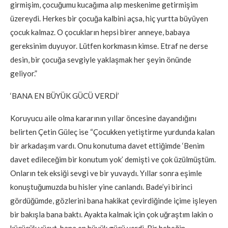
girmişim, çocuğumu kucağıma alıp meskenime getirmişim
üzereydi. Herkes bir çocuğa kalbini açsa, hiç yurtta büyüyen
çocuk kalmaz. O çocukların hepsi birer anneye, babaya
gereksinim duyuyor. Lütfen korkmasın kimse. Etraf ne derse
desin, bir çocuğa sevgiyle yaklaşmak her şeyin önünde
geliyor.”
‘BANA EN BÜYÜK GÜCÜ VERDİ’
Koruyucu aile olma kararının yıllar öncesine dayandığını
belirten Çetin Güleç ise “Çocukken yetiştirme yurdunda kalan
bir arkadaşım vardı. Onu konutuma davet ettiğimde ‘Benim
davet edileceğim bir konutum yok’ demişti ve çok üzülmüştüm.
Onların tek eksiği sevgi ve bir yuvaydı. Yıllar sonra eşimle
konuştuğumuzda bu hisler yine canlandı. Bade’yi birinci
gördüğümde, gözlerini bana hakikat çevirdiğinde içime işleyen
bir bakışla bana baktı. Ayakta kalmak için çok uğraştım lakin o
küçücük vücut, bana en büyük gücü verdi. Bir bebeğin