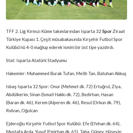
TFF 2. Lig Kırmızı Küme takımlarından Isparta 32
Spor
Ziraat
Türkiye Kupası 1. Çeşit müsabakasında Kırşehir Futbol Spor
Kulübü’nü 4-0 mağlup ederek ismini bir üst tipe yazdırdı.
Stat: Isparta Atatürk Stadyumu
Hakemler: Muhammed Burak Tufan, Melih Tan, Batuhan Akkuş
Isbaş Isparta 32 Spor: Onur (Mehmet dk. 72) Ertuğrul, Ziya,
Abdülkerim, Sinan (İsmail Hakkı dk. 72), Bedirhan, Hasan
(Baran dk. 46), Kerem (Alperen dk. 46), Resul (Orkun dk. 79),
Rıdvan, Oğulcan
Ejderoğlu Kırşehir Futbol Spor Kulübü: Efe (Efehan dk. 64),
Mustafa Arda, Yusuf (Emirhan dk. 65), Taha, Güney, Hüseyin