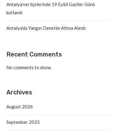
Antalya’nın ilçelerinde 19 Eylül Gaziler Günü
kutlandı
Antalya’da Yangın Denetim Altına Alındı
Recent Comments
No comments to show.
Archives
August 2026
Antalya’da Yangın Denetim Altına
Alanya’daki Orman Yang
Alındı
Tahliye Süreci Başla
September 2025
September 19, 2025
September 19, 2025