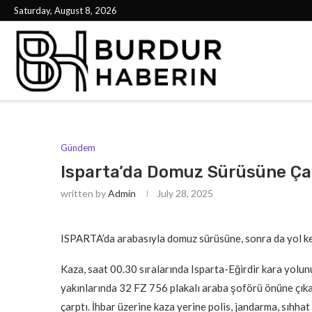
Saturday, August 8, 2026
Gündem
Isparta’da Domuz Sürüsüne Ça
written by
Admin
July 28, 2025
ISPARTA’da arabasıyla domuz sürüsüne, sonra da yol ke
Kaza, saat 00.30 sıralarında Isparta-Eğirdir kara yolu
yakınlarında 32 FZ 756 plakalı araba şoförü önüne çık
çarptı. İhbar üzerine kaza yerine polis, jandarma, sıhha