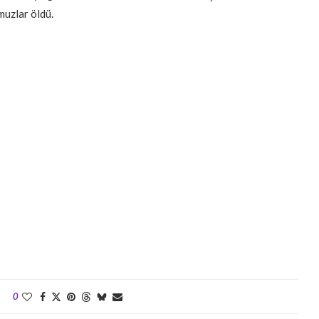
muzlar öldü.
0