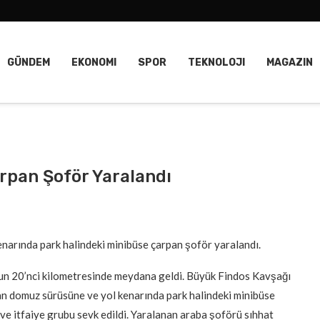
GÜNDEM
EKONOMI
SPOR
TEKNOLOJI
MAGAZIN
rpan Şoför Yaralandı
narında park halindeki minibüse çarpan şoför yaralandı.
nun 20’nci kilometresinde meydana geldi. Büyük Findos Kavşağı
an domuz sürüsüne ve yol kenarında park halindeki minibüse
t ve itfaiye grubu sevk edildi. Yaralanan araba şoförü sıhhat