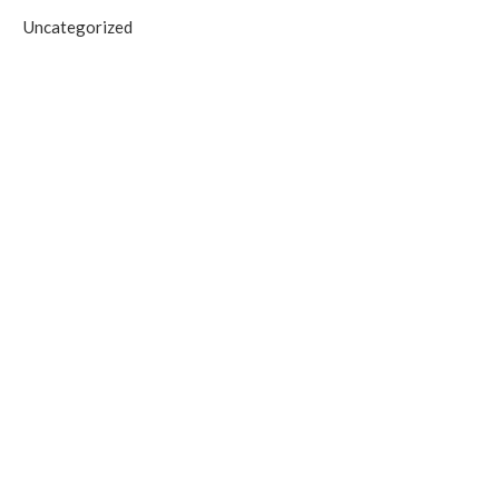
Uncategorized
Antalya’da Yangın Denetim Altına
Alanya’daki Orman Yang
Alındı
Tahliye Süreci Başla
September 19, 2025
September 19, 2025