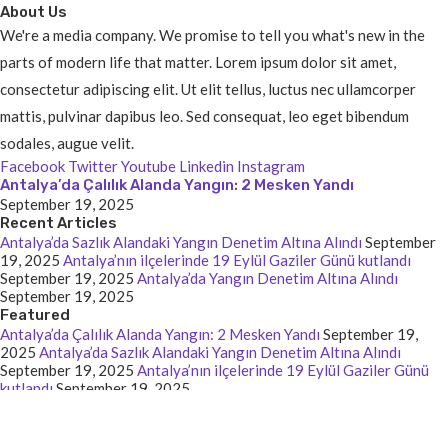
About Us
We're a media company. We promise to tell you what's new in the
parts of modern life that matter. Lorem ipsum dolor sit amet,
consectetur adipiscing elit. Ut elit tellus, luctus nec ullamcorper
mattis, pulvinar dapibus leo. Sed consequat, leo eget bibendum
sodales, augue velit.
Facebook
Twitter
Youtube
Linkedin
Instagram
Antalya’da Çalılık Alanda Yangın: 2 Mesken Yandı
September 19, 2025
Recent Articles
Antalya’da Sazlık Alandaki Yangın Denetim Altına Alındı
September
19, 2025
Antalya’nın ilçelerinde 19 Eylül Gaziler Günü kutlandı
September 19, 2025
Antalya’da Yangın Denetim Altına Alındı
September 19, 2025
Featured
Antalya’da Çalılık Alanda Yangın: 2 Mesken Yandı
September 19,
2025
Antalya’da Sazlık Alandaki Yangın Denetim Altına Alındı
September 19, 2025
Antalya’nın ilçelerinde 19 Eylül Gaziler Günü
kutlandı
September 19, 2025
© 2025 - Batmanhaberin. All Rights Reserved. Designed and
Developed by
Batmanhaberin