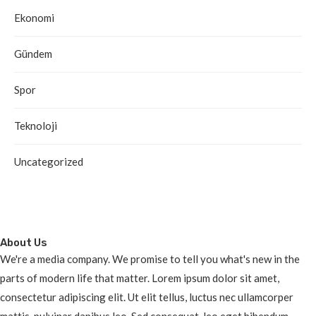
Ekonomi
Gündem
Spor
Teknoloji
Uncategorized
About Us
We're a media company. We promise to tell you what's new in the
parts of modern life that matter. Lorem ipsum dolor sit amet,
consectetur adipiscing elit. Ut elit tellus, luctus nec ullamcorper
mattis, pulvinar dapibus leo. Sed consequat, leo eget bibendum