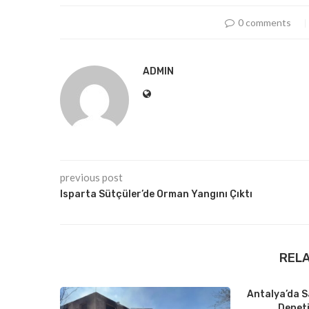
0 comments
ADMIN
previous post
Isparta Sütçüler’de Orman Yangını Çıktı
REL
Antalya’da S
Deneti