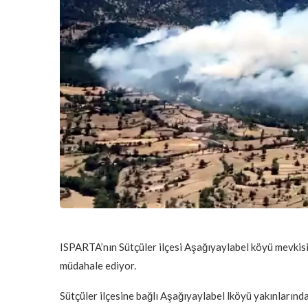
ISPARTA’nın Sütçüler ilçesi Aşağıyaylabel köyü mevkisi
müdahale ediyor.
Sütçüler ilçesine bağlı Aşağıyaylabel lköyü yakınlarınd