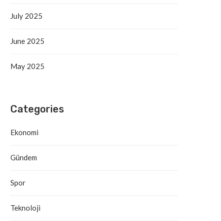
July 2025
June 2025
May 2025
Categories
Ekonomi
Gündem
Spor
Teknoloji
Antalya’da Yangın Denetim Altına
Alanya’daki Orman Yang
Alındı
Tahliye Süreci Başla