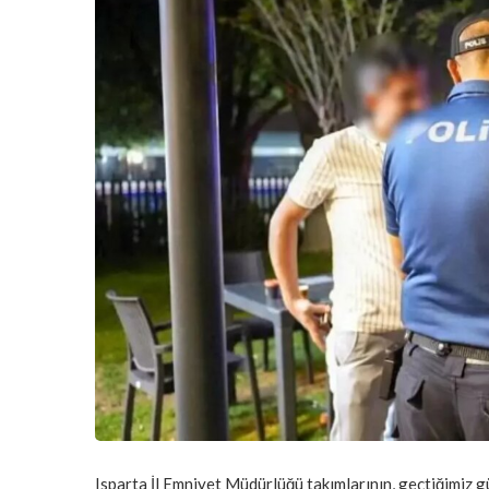
Isparta İl Emniyet Müdürlüğü takımlarının, geçtiğimiz g