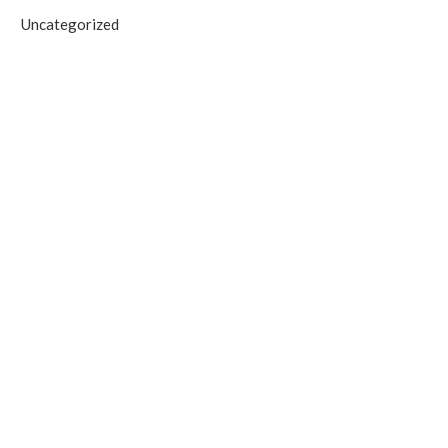
Uncategorized
Antalya’da Yangın Denetim Altına
Alanya’daki Orman Yang
Alındı
Tahliye Süreci Başla
September 19, 2025
September 19, 2025