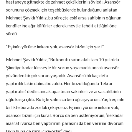
hastaneye gitmekte de zahmet çektiklerini söyledi. Asansör
sorununu çözmek için teşebbüslerde bulunduğunu anlatan
Mehmet Şavklı Yıldız, bu süreçte eski arsa sahibinin oğlunun
kendilerine ağır küfürler ederek mevtle tehdit ettiğini öne
sürdü.
“Eşimin yürüme imkanı yok, asansör bizim için şart”
Mehmet Şavklı Yıldız, “Bu konutu satın alalı tam 10 yıl oldu.
Şimdiye kadar kimseyle bir sorun yaşamadık ancak asansör
yüzünden birçok sorun yaşadık. Asansörü birkaç defa
yaptırdık lakin daima bozuldu. Her bozulduğunda ‘tekrar
yaptıralım’ dedim ancak apartman sakinleri ve arsa sahibinin
oğlu karşı çıktı. Bu işle yalnızca ben uğraşıyorum. Yaşlı eşimle
birlikte burada zorluk çekiyoruz. Eşimin yürüme imkanı yok,
asansör bizim için kural. Borcu da ben üstleniyorum, ‘ne kadar
masrafı varsa ben yaptırırım, parasını da ben veririm’ diyorum
lakin buna da karşı çıkıyorlar” dedi.