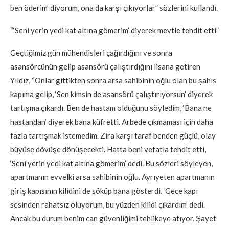
ben öderim’ diyorum, ona da karşı çıkıyorlar” sözlerini kullandı.
“‘Seni yerin yedi kat altına gömerim’ diyerek mevtle tehdit etti”
Geçtiğimiz gün mühendisleri çağırdığını ve sonra
asansörcünün gelip asansörü çalıştırdığını lisana getiren
Yıldız, “Onlar gittikten sonra arsa sahibinin oğlu olan bu şahıs
kapıma gelip, ‘Sen kimsin de asansörü çalıştırıyorsun’ diyerek
tartışma çıkardı. Ben de hastam olduğunu söyledim, ‘Bana ne
hastandan’ diyerek bana küfretti. Arbede çıkmaması için daha
fazla tartışmak istemedim. Zira karşı taraf benden güçlü, olay
büyüse dövüşe dönüşecekti. Hatta beni vefatla tehdit etti,
‘Seni yerin yedi kat altına gömerim’ dedi. Bu sözleri söyleyen,
apartmanın evvelki arsa sahibinin oğlu. Ayrıyeten apartmanın
giriş kapısının kilidini de söküp bana gösterdi. ‘Gece kapı
sesinden rahatsız oluyorum, bu yüzden kilidi çıkardım’ dedi.
Ancak bu durum benim can güvenliğimi tehlikeye atıyor. Şayet