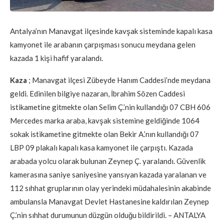
Antalya’nın Manavgat ilçesinde kavşak sisteminde kapalı kasa
kamyonet ile arabanın çarpışması sonucu meydana gelen
kazada 1 kişi hafif yaralandı.
Kaza
; Manavgat ilçesi Zübeyde Hanım Caddesi’nde meydana
geldi. Edinilen bilgiye nazaran, İbrahim Sözen Caddesi
istikametine gitmekte olan Selim Ç.’nin kullandığı 07 CBH 606
Mercedes marka araba, kavşak sistemine geldiğinde 1064
sokak istikametine gitmekte olan Bekir A.’nın kullandığı 07
LBP 09 plakalı kapalı kasa kamyonet ile çarpıştı. Kazada
arabada yolcu olarak bulunan Zeynep Ç. yaralandı. Güvenlik
kamerasına saniye saniyesine yansıyan kazada yaralanan ve
112 sıhhat gruplarının olay yerindeki müdahalesinin akabinde
ambulansla Manavgat Devlet Hastanesine kaldırılan Zeynep
Ç.’nin sıhhat durumunun düzgün olduğu bildirildi. – ANTALYA