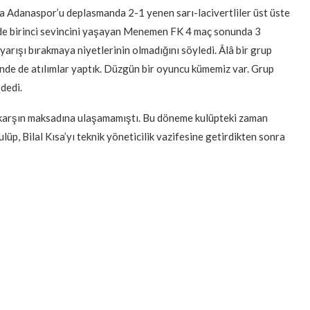
 da Adanaspor’u deplasmanda 2-1 yenen sarı-lacivertliler üst üste
 de birinci sevincini yaşayan Menemen FK 4 maç sonunda 3
 yarışı bırakmaya niyetlerinin olmadığını söyledi. Âlâ bir grup
ünde de atılımlar yaptık. Düzgün bir oyuncu kümemiz var. Grup
dedi.
arşın maksadına ulaşamamıştı. Bu döneme kulüpteki zaman
ulüp, Bilal Kısa’yı teknik yöneticilik vazifesine getirdikten sonra