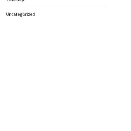
Uncategorized
Antalya’da Yangın Denetim Altına
Alanya’daki Orman Yang
Alındı
Tahliye Süreci Başla
September 19, 2025
September 19, 2025