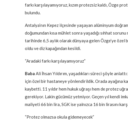
farkı karşılayamıyoruz, kızım protezsiz kaldı, Özge p
bulundu.
Antalya’nın Kepez ilçesinde yaşayan alüminyum doğrama us
doğumundan kısa mühlet sonra yaşadığı sıhhat sorunu n
tarihinde 6,5 aylık olarak dünyaya gelen Özge’ye özel 
oldu ve diz kapağından kesildi.
“Aradaki farkı karşılayamıyoruz”
Baba
Ali İhsan Yıldırım, yaşadıkları süreci şöyle anla
için özel bir hastaneye yönlendirildik. Orada ayağına k
kaybetti. 11 yıldır hem hukuk uğraşı hem de protez uğr
gerekiyor. Lakin gücümüz yetmiyor. Geçen yıl kendi imk
maliyeti 66 bin lira, SGK ise yalnızca 16 bin lirasını kar
“Protez olmazsa okula gidemeyecek”