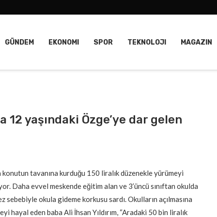
GÜNDEM
EKONOMI
SPOR
TEKNOLOJI
MAGAZIN
la 12 yaşındaki Özge’ye dar gelen
n konutun tavanına kurduğu 150 liralık düzenekle yürümeyi
yor. Daha evvel meskende eğitim alan ve 3’üncü sınıftan okulda
tez sebebiyle okula gideme korkusu sardı. Okulların açılmasına
eyi hayal eden baba Ali İhsan Yıldırım, “Aradaki 50 bin liralık