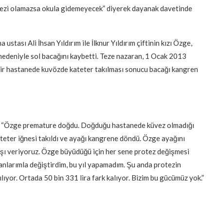
rotezi olamazsa okula gidemeyecek” diyerek dayanak davetinde
tası Ali İhsan Yıldırım ile İlknur Yıldırım çiftinin kızı Özge,
edeniyle sol bacağını kaybetti. Teze nazaran, 1 Ocak 2013
bir hastanede kuvözde kateter takılması sonucu bacağı kangren
ttı: “Özge premature doğdu. Doğduğu hastanede küvez olmadığı
ateter iğnesi takıldı ve ayağı kangrene döndü. Özge ayağını
aşı veriyoruz. Özge büyüdüğü için her sene protez değişmesi
anlarımla değiştirdim, bu yıl yapamadım. Şu anda protezin
şılıyor. Ortada 50 bin 331 lira fark kalıyor. Bizim bu gücümüz yok.”