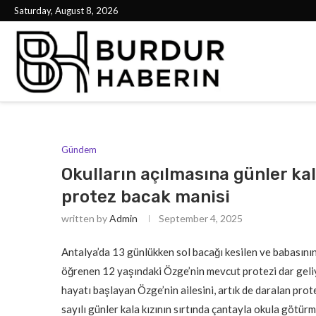
Saturday, August 8, 2026
Gündem
Okulların açılmasına günler ka
protez bacak manisi
written by
Admin
September 4, 2025
Antalya’da 13 günlükken sol bacağı kesilen ve babasını
öğrenen 12 yaşındaki Özge’nin mevcut protezi dar geli
hayatı başlayan Özge’nin ailesini, artık de daralan pro
sayılı günler kala kızının sırtında çantayla okula götürm