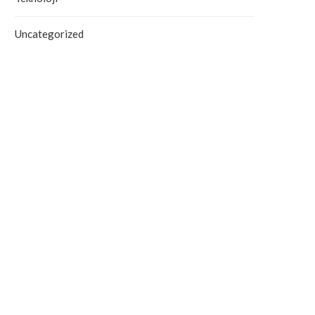
Uncategorized
Antalya’da Yangın Denetim Altına
Alanya’daki Orman Yang
Alındı
Tahliye Süreci Başla
September 19, 2025
September 19, 2025