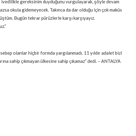
ze ivedilikle gereksinim duyduğunu vurgulayarak, şöyle devam
lmazsa okula gidemeyecek. Takınca da dar olduğu için çok makûs
üştüm. Bugün tekrar pürüzlerle karşı karşıyayız.
z.”
 sebep olanlar hiçbir formda yargılanmadı. 11 yıldır adalet bizi
larına sahip çıkmayan ülkesine sahip çıkamaz” dedi. – ANTALYA