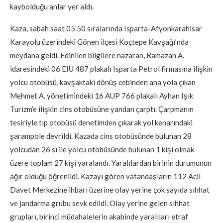
kaybolduğu anlar yer aldı.
Kaza, sabah saat 05.50 sıralarında Isparta-Afyonkarahisar
Karayolu üzerindeki Gönen ilçesi Koçtepe Kavşağı’nda
meydana geldi. Edinilen bilgilere nazaran, Ramazan A.
idaresindeki 06 EIU 487 plakalı Isparta Petrol firmasına ilişkin
yolcu otobüsü, kavşaktaki dönüş cebinden ana yola çıkan
Mehmet A. yönetimindeki 16 AUP 766 plakalı Ayhan Işık
Turizm’e ilişkin cins otobüsüne yandan çarptı. Çarpmanın
tesiriyle tıp otobüsü denetimden çıkarak yol kenarındaki
şarampole devrildi. Kazada cins otobüsünde bulunan 28
yolcudan 26’sı ile yolcu otobüsünde bulunan 1 kişi olmak
üzere toplam 27 kişi yaralandı. Yaralılardan birinin durumunun
ağır olduğu öğrenildi. Kazayı gören vatandaşların 112 Acil
Davet Merkezine ihbarı üzerine olay yerine çok sayıda sıhhat
ve jandarma grubu sevk edildi. Olay yerine gelen sıhhat
grupları, birinci müdahalelerin akabinde yaralıları etraf