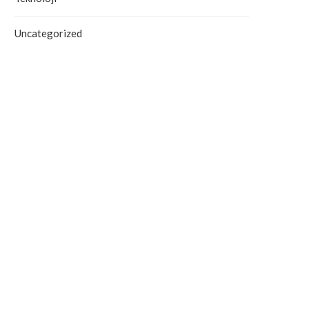
Uncategorized
Antalya’da Yangın Denetim Altına
Alanya’daki Orman Yang
Alındı
Tahliye Süreci Başla
September 19, 2025
September 19, 2025