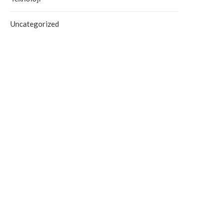
Antalya’da Yangın Denetim Altına
Alanya’daki Orman Yang
Uncategorized
Alındı
Tahliye Süreci Başla
September 19, 2025
September 19, 2025