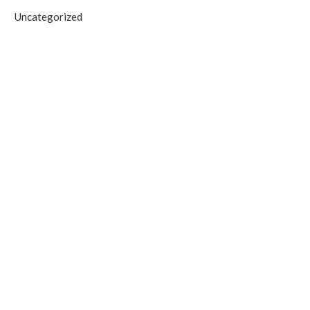
Antalya’da Yangın Denetim Altına
Alanya’daki Orman Yang
Uncategorized
Alındı
Tahliye Süreci Başla
September 19, 2025
September 19, 2025