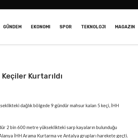
GÜNDEM
EKONOMI
SPOR
TEKNOLOJI
MAGAZIN
Keçiler Kurtarıldı
klikteki dağlık bölgede 9 gündür mahsur kalan 5 keçi, İHH
ür 2 bin 600 metre yükseklikteki sarp kayaların bulunduğu
n Alanya İHH Arama Kurtarma ve Antalya grupları harekete geçti.