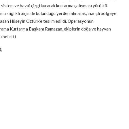
li sistem ve havai çizgi kurarak kurtarma çalışması yürüttü.
mı sağlıklı biçimde bulunduğu yerden alınarak, inançlı bölgeye
bi Hasan Hüseyin Öztürk’e teslim edildi. Operasyonun
Arama Kurtarma Başkanı Ramazan, ekiplerin doğa ve hayvan
belirtti.
,