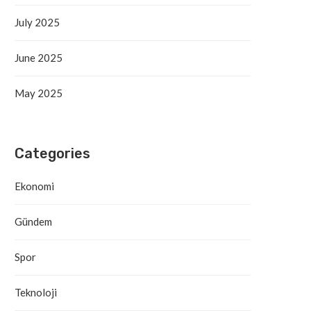
Antalya’da Yangın Denetim Altına
Alanya’daki Orman Yang
July 2025
Alındı
Tahliye Süreci Başla
September 19, 2025
September 19, 2025
June 2025
May 2025
Categories
Ekonomi
Gündem
Spor
Teknoloji