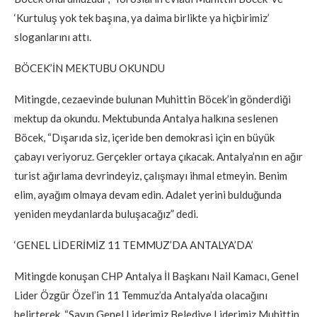
‘Kurtuluş yok tek başına, ya daima birlikte ya hiçbirimiz’
sloganlarını attı.
BÖCEK’İN MEKTUBU OKUNDU
Mitingde, cezaevinde bulunan Muhittin Böcek’in gönderdiği
mektup da okundu. Mektubunda Antalya halkına seslenen
Böcek, “Dışarıda siz, içeride ben demokrasi için en büyük
çabayı veriyoruz. Gerçekler ortaya çıkacak. Antalya’nın en ağır
turist ağırlama devrindeyiz, çalışmayı ihmal etmeyin. Benim
elim, ayağım olmaya devam edin. Adalet yerini bulduğunda
yeniden meydanlarda buluşacağız” dedi.
‘GENEL LİDERİMİZ 11 TEMMUZ’DA ANTALYA’DA’
Mitingde konuşan CHP Antalya İl Başkanı Nail Kamacı, Genel
Lider Özgür Özel’in 11 Temmuz’da Antalya’da olacağını
belirterek, “Sayın Genel Liderimiz Belediye Liderimiz Muhittin