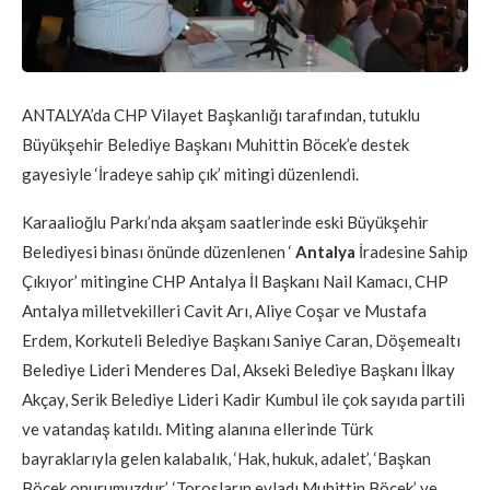
ANTALYA’da CHP Vilayet Başkanlığı tarafından, tutuklu
Büyükşehir Belediye Başkanı Muhittin Böcek’e destek
gayesiyle ‘İradeye sahip çık’ mitingi düzenlendi.
Karaalioğlu Parkı’nda akşam saatlerinde eski Büyükşehir
Belediyesi binası önünde düzenlenen ‘
Antalya
İradesine Sahip
Çıkıyor’ mitingine CHP Antalya İl Başkanı Nail Kamacı, CHP
Antalya milletvekilleri Cavit Arı, Aliye Coşar ve Mustafa
Erdem, Korkuteli Belediye Başkanı Saniye Caran, Döşemealtı
Belediye Lideri Menderes Dal, Akseki Belediye Başkanı İlkay
Akçay, Serik Belediye Lideri Kadir Kumbul ile çok sayıda partili
ve vatandaş katıldı. Miting alanına ellerinde Türk
bayraklarıyla gelen kalabalık, ‘Hak, hukuk, adalet’, ‘Başkan
Böcek onurumuzdur’, ‘Torosların evladı Muhittin Böcek’ ve