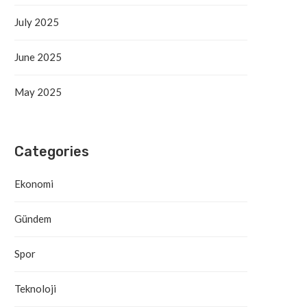
Antalya’da Yangın Denetim Altına
Alanya’daki Orman Yang
Alındı
Tahliye Süreci Başla
July 2025
September 19, 2025
September 19, 2025
June 2025
May 2025
Categories
Ekonomi
Gündem
Spor
Teknoloji