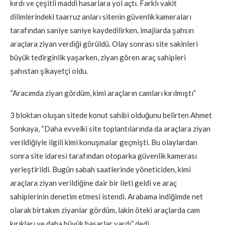
kırdı ve çeşitli maddi hasarlara yol açtı. Farklı vakit
dilimlerindeki taarruz anları sitenin güvenlik kameraları
tarafından saniye saniye kaydedilirken, imajlarda şahsın
araçlara ziyan verdiği görüldü. Olay sonrası site sakinleri
büyük tedirginlik yaşarken, ziyan gören araç sahipleri
şahıstan şikayetçi oldu.
“Aracımda ziyan gördüm, kimi araçların camları kırılmıştı”
3 bloktan oluşan sitede konut sahibi olduğunu belirten Ahmet
Sonkaya, “Daha evvelki site toplantılarında da araçlara ziyan
verildiğiyle ilgili kimi konuşmalar geçmişti. Bu olaylardan
sonra site idaresi tarafından otoparka güvenlik kamerası
yerleştirildi. Bugün sabah saatlerinde yöneticiden, kimi
araçlara ziyan verildiğine dair bir ileti geldi ve araç
sahiplerinin denetim etmesi istendi. Arabama indiğimde net
olarak birtakım ziyanlar gördüm, lakin öteki araçlarda cam
kırıkları ve daha büyük hasarlar vardı” dedi.